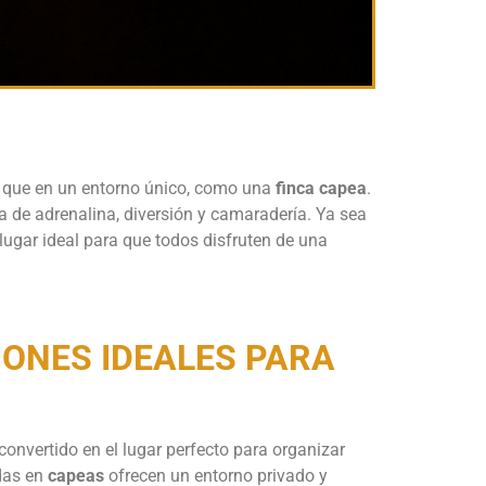
s que en un entorno único, como una
finca capea
.
 de adrenalina, diversión y camaradería. Ya sea
 lugar ideal para que todos disfruten de una
IONES IDEALES PARA
onvertido en el lugar perfecto para organizar
adas en
capeas
ofrecen un entorno privado y