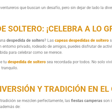
entureros que buscan un desafío, pero sin dejar de lado la dive
E SOLTERO: ¡CELEBRA A LO G
 una
despedida de soltero
? Las
capeas despedidas de soltero
s
 entorno privado, rodeado de amigos, puedes disfrutar de activ
bida para celebrar como se merece.
ue tu
despedida de soltero
sea recordada por todos. No solo viv
 tranquilo.
IVERSIÓN Y TRADICIÓN EN E
la tradición se mezclen perfectamente, las
fiestas camperas
son i
, además de: